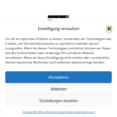
Einwilligung verwalten
Um dir ein optimales Erlebnis zu bieten, verwenden wir Technologien wie
EXCEL: „Override“-Technik mit
Cookies, um Geräteinformationen zu speichern und/oder darauf
zuzugreifen. Wenn du diesen Technologien zustimmst, können wir Daten
Lambda Funktion
wie das Surfverhalten oder eindeutige IDs auf dieser Website
verarbeiten. Wenn du deine Einwilligung nicht erteilst oder zurückziehst,
/
/
9. Juli 2024
in
Allgemein
von
Martin
können bestimmte Merkmale und Funktionen beeinträchtigt werden.
Weiterlesen
Akzeptieren
Ablehnen
Einstellungen ansehen
© 2026 Creative-Office-Solutions
Cookie-Richtlinie
Datenschutzerklärung
Impressum
Datenschutzerklärung
Impressum
Cookie-Richtlinie (EU)