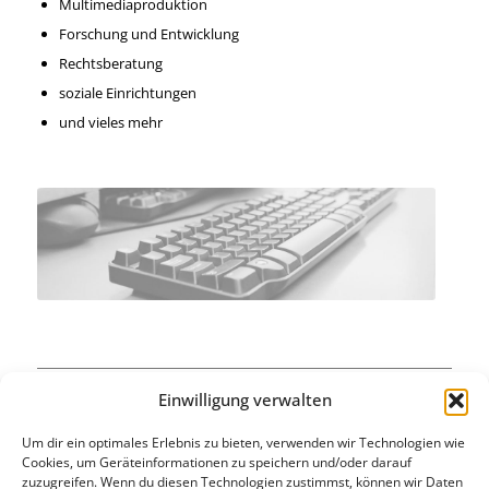
Multimediaproduktion
Forschung und Entwicklung
Rechtsberatung
soziale Einrichtungen
und vieles mehr
Einwilligung verwalten
Ob bei der Optimierung von Arbeitsabläufen oder zur Erfüllung
Um dir ein optimales Erlebnis zu bieten, verwenden wir Technologien wie
spezieller Anforderungen:
Cookies, um Geräteinformationen zu speichern und/oder darauf
zuzugreifen. Wenn du diesen Technologien zustimmst, können wir Daten
Profitieren Sie von den Möglichkeiten einer VBA Office Lösung.