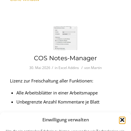
COS Notes-Manager
/
/
30. Mai 2026
in
Excel Addins
von
Martin
Lizenz zur Freischaltung aller Funktionen:
Alle Arbeitsblätter in einer Arbeitsmappe
Unbegrenzte Anzahl Kommentare je Blatt
Nach dem Erwerb erhalten Sie innerhalb von 24 Std.
Einwilligung verwalten
per Email einen Lizenzkey, der direkt im AddIn
eingegeben wird.